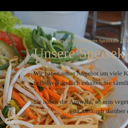
Unsere Speiseka
Wir haben unser Angebot um viele Kös
Selbstverständlich erhalten Sie säm
Sie haben die Auswahl, ob rein vege
Schärfeampel
gibt Auskunft darüber 