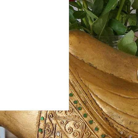
estellung
en, für zuhause oder
59 03 9
 91 15 46