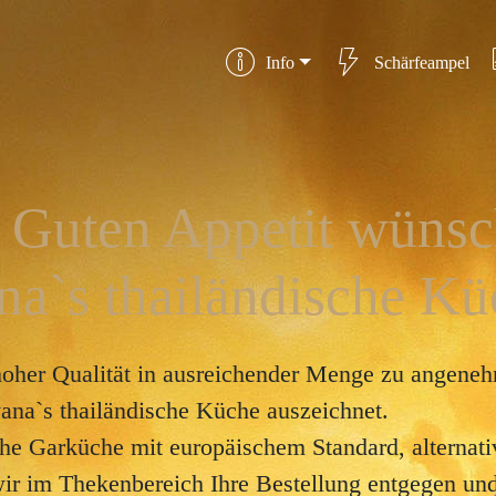
Info
Schärfeampel
- Guten Appetit wünsc
a`s thailändische Kü
 hoher Qualität in ausreichender Menge zu angeneh
yana`s thailändische Küche auszeichnet.
sche Garküche mit europäischem Standard, alternat
r im Thekenbereich Ihre Bestellung entgegen und