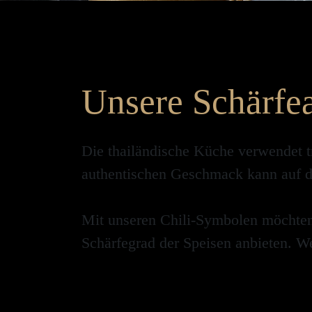
Unsere Schärfe
Die thailändische Küche verwendet t
authentischen Geschmack kann auf d
Mit unseren Chili-Symbolen möchten 
Schärfegrad der Speisen anbieten. W