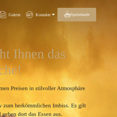
Speisekarte
Galerie
Kontakte
ht Ihnen das
che!
men Preisen in stilvoller Atmosphäre
iv zum herkömmlichen Imbiss. Es gilt
 geben dort das Essen aus.