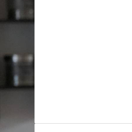
Unsere Öffnun
Sonntag bis Mit
17:00 - 21:00 
Donnerstag und F
11:30 - 21:00 Uhr du
Samstag ist Ruh
An Feiertagen, außer Weihna
Ostern, von 17:00 - 