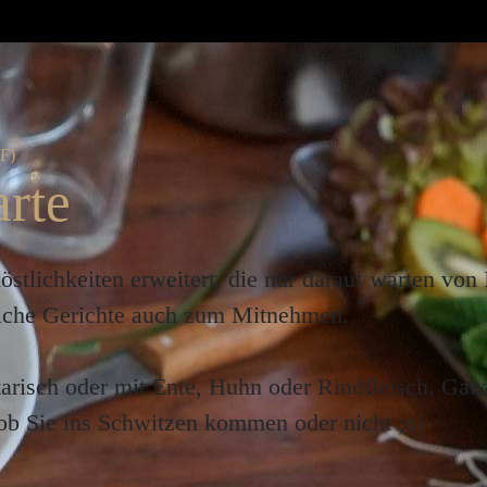
rte
tlichkeiten erweitert, die nur darauf warten von 
tliche Gerichte auch zum Mitnehmen.
tarisch oder mit Ente, Huhn oder Rindfleisch. Gan
ob Sie ins Schwitzen kommen oder nicht ;o)