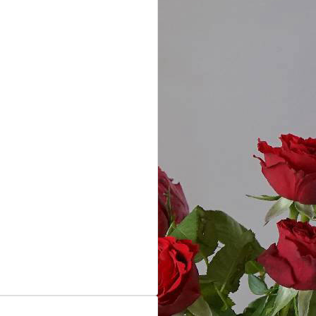
gszeiten
twoch:
Uhr
reitag:
rchgehend
etag!
chten, Neujahr und
21:00 Uhr