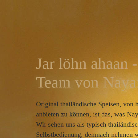
Jar löhn ahaan 
Team von Nayan
Original thailändische Speisen, von
anbieten zu können, ist das, was Na
Wir sehen uns als typisch thailändi
Selbstbedienung, demnach nehmen wi